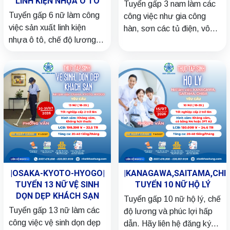
LINH KIỆN NHỰA Ô TÔ
Tuyển gấp 3 nam làm các
Tuyển gấp 6 nữ làm công
công việc như gia công
việc sản xuất linh kiện
hàn, sơn các tủ điện, vô
nhựa ô tô, chế độ lương
máy phát điện, Line
và phúc lợi hấp dẫn. Hãy
truyền, chế độ lương và
liên hệ đăng ký ngay nhé!
phúc lợi hấp dẫn. Hãy liên
hệ đăng ký ngay nhé!
|OSAKA-KYOTO-HYOGO|
|KANAGAWA,SAITAMA,CHIB
TUYỂN 13 NỮ VỆ SINH
TUYỂN 10 NỮ HỘ LÝ
DỌN DẸP KHÁCH SẠN
Tuyển gấp 10 nữ hộ lý, chế
Tuyển gấp 13 nữ làm các
độ lương và phúc lợi hấp
công việc vệ sinh dọn dẹp
dẫn. Hãy liên hệ đăng ký