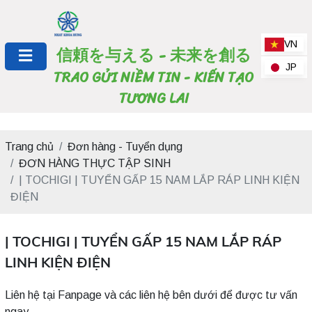
VN
信頼を与える - 未来を創る
JP
TRAO GỬI NIỀM TIN - KIẾN TẠO
TƯƠNG LAI
Trang chủ
Đơn hàng - Tuyển dụng
ĐƠN HÀNG THỰC TẬP SINH
| TOCHIGI | TUYỂN GẤP 15 NAM LẮP RÁP LINH KIỆN
ĐIỆN
| TOCHIGI | TUYỂN GẤP 15 NAM LẮP RÁP
LINH KIỆN ĐIỆN
Liên hệ tại Fanpage và các liên hệ bên dưới để được tư vấn
ngay