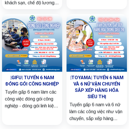
khách sạn, chế độ lương
ngay nhé!
và phúc lợi hấp dẫn. Hãy
liên hệ đăng ký ngay nhé!
|GIFU| TUYỂN 6 NAM
|TOYAMA| TUYỂN 6 NAM
ĐÓNG GÓI CÔNG NGHIỆP
VÀ 6 NỮ VẬN CHUYỂN
SẮP XẾP HÀNG HÓA
Tuyển gấp 6 nam làm các
SIÊU THỊ
công việc đóng gói công
Tuyển gấp 6 nam và 6 nữ
nghiệp - đóng gói linh kiện
làm các công việc như vận
ô tô, chế độ lương và phúc
chuyển, sắp xếp hàng
lợi hấp dẫn. Hãy liên hệ
trong siêu thị, chế độ
đăng ký ngay nhé!