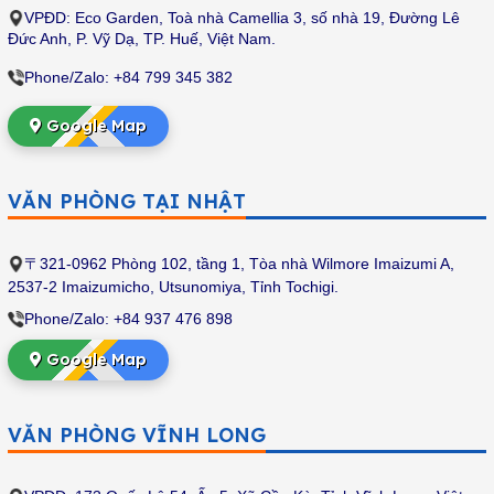
VPĐD:
Eco Garden, Toà nhà Camellia 3, số nhà 19, Đường Lê
Đức Anh, P. Vỹ Dạ, TP. Huế, Việt Nam.
Phone/Zalo: +84 799 345 382
Google Map
VĂN PHÒNG TẠI NHẬT
〒321-0962 Phòng 102, tầng 1, Tòa nhà Wilmore Imaizumi A,
2537-2 Imaizumicho, Utsunomiya, Tỉnh Tochigi.
Phone/Zalo: +84 937 476 898
Google Map
VĂN PHÒNG VĨNH LONG