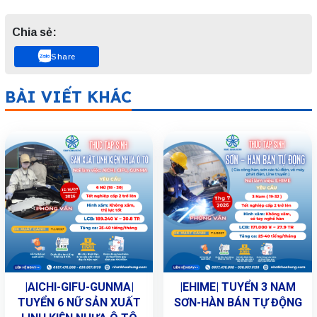
Chia sẻ:
Share
BÀI VIẾT KHÁC
|AICHI-GIFU-GUNMA|
|EHIME| TUYỂN 3 NAM
TUYỂN 6 NỮ SẢN XUẤT
SƠN-HÀN BÁN TỰ ĐỘNG