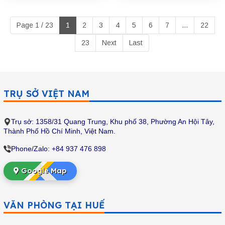
lương và phúc lợi hấp dẫn.
Hãy liên hệ đăng ký ngay
Page 1 / 23
1
2
3
4
5
6
7
...
22
nhé!
23
Next
Last
TRỤ SỞ VIỆT NAM
Trụ sở: 1358/31 Quang Trung, Khu phố 38, Phường An Hội Tây,
Thành Phố Hồ Chí Minh
, Việt Nam.
Phone/Zalo: +84 937 476 898
Google Map
VĂN PHÒNG TẠI HUẾ