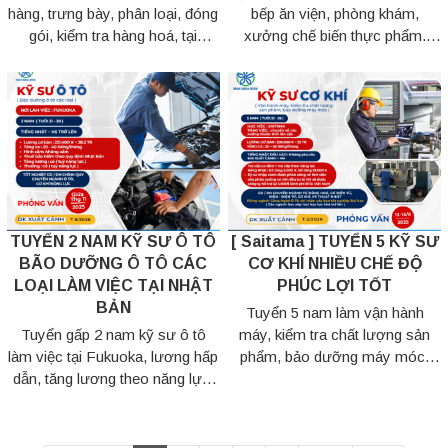
hàng, trưng bày, phân loại, đóng
bếp ăn viện, phòng khám,
gói, kiểm tra hàng hoá, tại
xưởng chế biến thực phẩm.
xưởng bánh kẹo. Có tăng lương
Lương cơ bản cao, có tăng ca
và thưởng 1000 - 5000 yên.
đều, phúc lợi hấp dẫn.
TUYỂN 2 NAM KỸ SƯ Ô TÔ
[ Saitama ] TUYỂN 5 KỸ SƯ
BÃO DƯỠNG Ô TÔ CÁC
CƠ KHÍ NHIỀU CHẾ ĐỘ
LOẠI LÀM VIỆC TẠI NHẬT
PHÚC LỢI TỐT
BẢN
Tuyển 5 nam làm vận hành
Tuyển gấp 2 nam kỹ sư ô tô
máy, kiểm tra chất lượng sản
làm việc tại Fukuoka, lương hấp
phẩm, bảo dưỡng máy móc.
dẫn, tăng lương theo năng lực,
Lương hấp dẫn, môi trường làm
thưởng có , có tăng ca đầy đủ
việc chuyên nghiệp. Ứng tuyển
chế độ phúc lợi.
ngay nhé!