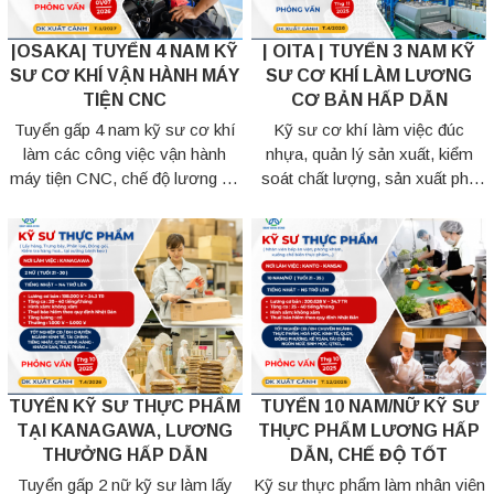
|OSAKA| TUYỂN 4 NAM KỸ
| OITA | TUYỂN 3 NAM KỸ
SƯ CƠ KHÍ VẬN HÀNH MÁY
SƯ CƠ KHÍ LÀM LƯƠNG
TIỆN CNC
CƠ BẢN HẤP DẪN
Tuyển gấp 4 nam kỹ sư cơ khí
Kỹ sư cơ khí làm việc đúc
làm các công việc vận hành
nhựa, quản lý sản xuất, kiểm
máy tiện CNC, chế độ lương và
soát chất lượng, sản xuất phụ
phúc lợi hấp dẫn. Hãy liên hệ
tùng ô tô. Đăng ký ngay nhé!
đăng ký ngay nhé!
TUYỂN KỸ SƯ THỰC PHẨM
TUYỂN 10 NAM/NỮ KỸ SƯ
TẠI KANAGAWA, LƯƠNG
THỰC PHẨM LƯƠNG HẤP
THƯỞNG HẤP DẪN
DẪN, CHẾ ĐỘ TỐT
Tuyển gấp 2 nữ kỹ sư làm lấy
Kỹ sư thực phẩm làm nhân viên