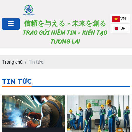
VN
信頼を与える - 未来を創る
JP
TRAO GỬI NIỀM TIN - KIẾN TẠO
TƯƠNG LAI
Trang chủ
Tin tức
TIN TỨC