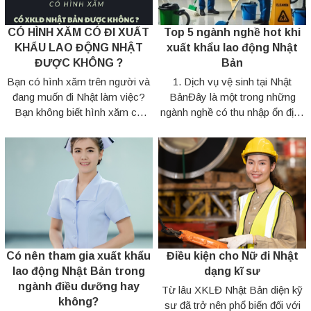
CÓ HÌNH XĂM CÓ ĐI XUẤT
Top 5 ngành nghề hot khi
KHẨU LAO ĐỘNG NHẬT
xuất khẩu lao động Nhật
ĐƯỢC KHÔNG ?
Bản
Bạn có hình xăm trên người và
1. Dịch vụ vệ sinh tại Nhật
đang muốn đi Nhật làm việc?
BảnĐây là một trong những
Bạn không biết hình xăm có
ngành nghề có thu nhập ổn định
làm mất điểm với người Nhật
và cơ hội việc làm cao cho lao
không? Bạn có nên xóa hình
động xuất khẩu. Người dân Nhật
xăm hay không, và nếu xóa thì
Bản rất coi trọng vấn đề sạch ...
nên xóa...
Có nên tham gia xuất khẩu
Điều kiện cho Nữ đi Nhật
lao động Nhật Bản trong
dạng kĩ sư
ngành điều dưỡng hay
Từ lâu XKLĐ Nhật Bản diện kỹ
không?
sư đã trở nên phổ biến đối với