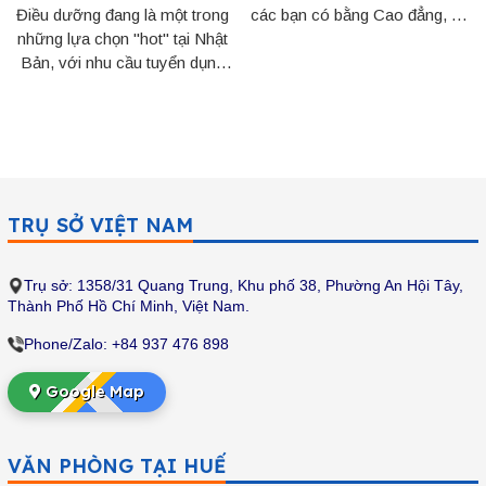
Điều dưỡng đang là một trong
các bạn có bằng Cao đẳng, Đại
những lựa chọn "hot" tại Nhật
học tại Việt Nam. Tuy nhiên,
Bản, với nhu cầu tuyển dụng
phần lớn các đơn kỹ sư Nhật
lớn, thu nhập hấp dẫn và môi
Bản đều dành cho các...
trường làm việc hiện đại. Tuy
nhiên, nhiều người vẫn có
những...
TRỤ SỞ VIỆT NAM
Trụ sở: 1358/31 Quang Trung, Khu phố 38, Phường An Hội Tây,
Thành Phố Hồ Chí Minh
, Việt Nam.
Phone/Zalo: +84 937 476 898
Google Map
VĂN PHÒNG TẠI HUẾ