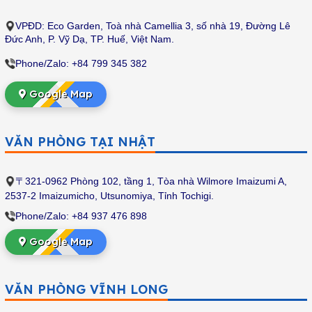
VPĐD:
Eco Garden, Toà nhà Camellia 3, số nhà 19, Đường Lê
Đức Anh, P. Vỹ Dạ, TP. Huế, Việt Nam.
Phone/Zalo: +84 799 345 382
Google Map
VĂN PHÒNG TẠI NHẬT
〒321-0962 Phòng 102, tầng 1, Tòa nhà Wilmore Imaizumi A,
2537-2 Imaizumicho, Utsunomiya, Tỉnh Tochigi.
Phone/Zalo: +84 937 476 898
Google Map
VĂN PHÒNG VĨNH LONG