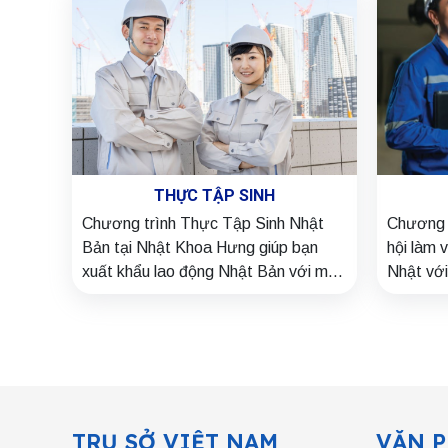
THỰC TẬP SINH
Chương trình Thực Tập Sinh Nhật
Chương 
Bản tại Nhật Khoa Hưng giúp bạn
hội làm 
xuất khẩu lao động Nhật Bản với mức
Nhật với
lương hấp dẫn, chi phí hợp lý, hỗ trợ
hạn, nhi
vay vốn và định hướng sự nghiệp
gia đình.
TRỤ SỞ VIỆT NAM
VĂN P