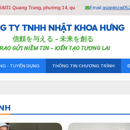
/31 Quang Trung, phường 14, quận Gò Vấp, TP. HCM
Email:
asianjinzai0
G TY TNHH NHẬT KHOA HƯNG
信頼を与える - 未来を創る
RAO GỬI NIỀM TIN - KIẾN TẠO TƯƠNG LAI
NG - TUYỂN DỤNG
THÔNG TIN CHƯƠNG TRÌNH
NH