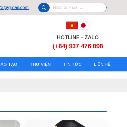
523@gmail.com
HOTLINE - ZALO
(+84) 937 476 898
ĐÀO TẠO
THƯ VIỆN
TIN TỨC
LIÊN HỆ