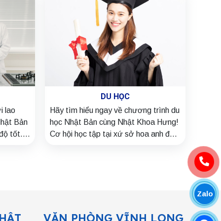
DU HỌC
i lao
Hãy tìm hiểu ngay về chương trình du
Nhật Bản
học Nhật Bản cùng Nhật Khoa Hưng!
độ tốt.
Cơ hội học tập tại xứ sở hoa anh đào
a Hưng
với lộ trình rõ ràng, hỗ trợ hồ sơ trọn
gói, tỷ lệ đậu cao. Đồng hành cùng
bạn chinh phục giấc mơ du học!
Zalo
HẬT
VĂN PHÒNG VĨNH LONG