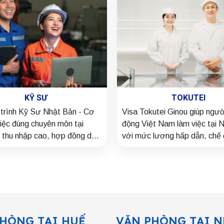
KỸ SƯ
TOKUTEI
trình Kỹ Sư Nhật Bản - Cơ
Visa Tokutei Ginou giúp ngườ
việc đúng chuyên môn tại
động Việt Nam làm việc tại 
 thu nhập cao, hợp đồng dài
với mức lương hấp dẫn, chế 
ều phúc lợi và hỗ trợ bảo lãnh
Đăng ký ngay với Nhật Kho
để nhận tư vấn miễn phí!
HÒNG TẠI HUẾ
VĂN PHÒNG TẠI N